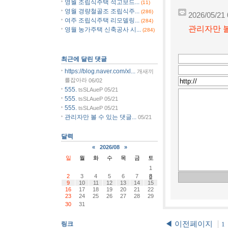
영월 조립식주택 석고보드...
(11)
영월 경량철골조 조립식주...
(286)
2026/05/21 
여주 조립식주택 리모델링...
(284)
관리자만 볼
영월 농가주택 신축공사 시...
(284)
최근에 달린 댓글
https://blog.naver.com/xl...
개새끼
를잡아라
06/02
555.
tsSLAueP
05/21
555.
tsSLAueP
05/21
555.
tsSLAueP
05/21
관리자만 볼 수 있는 댓글...
05/21
달력
«
2026/08
»
일
월
화
수
목
금
토
1
2
3
4
5
6
7
8
9
10
11
12
13
14
15
16
17
18
19
20
21
22
23
24
25
26
27
28
29
30
31
◀ 이전페이지
링크
1