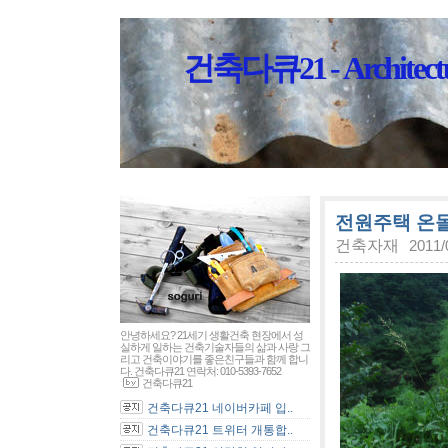
건축다큐21 - Architectu
전원주택 온돌
건축자재
2011/
안녕하세요? 21세기 생활건축 현장에서 성
실하게 일하는 건축기술자들의 삶과 사랑 그
리고 건축이야기를 좋은친구들과 함께 합니
다. 건축다큐21 연락처: 010-5393-7652
건축다큐21
건축다큐21 네이버카페 입..
건축다큐21 트위터 개통합..