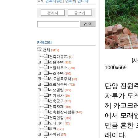
건축다큐21 연락처 입니다
관리자
글쓰기
카테고리
전체
(3419)
건축다큐21
(1)
[사진]전원
전원주택
(413)
1000x669
스틸하우스
(169)
목조주택
(106)
ALC블록주택
(32)
조립식주택
단양 전원
(772)
리모델링
(222)
자루가 도
전기공사
(20)
건축공구
(178)
께 카고크
건축자재
(365)
건축현장사람들
(143)
에서 모래
건축현장
(367)
인테리어
만큼 흔한
(92)
데크
(171)
래이다.
사이딩
(37)