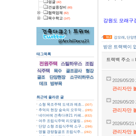
슁글
(42)
건설중장비
(60)
협력업체
(82)
목수학교
(147)
강원도 모래구
강모래
,
단양
받은 트랙백이 
태그목록
트랙백 주소 ::
전원주택
스틸하우스
조립
식주택
목수
골조공사
형강
골조
단양현장
소구리하우스
2026/05/20 
데크
방부목
관리자만 볼
최근에 올라온 글
2026/05/20 
소형 목조주택 도색과 예초...
(307)
관리자만 볼
추억의 현장 숲속의 오두막...
(285)
네이버에 건축다큐21 카페...
(832)
여주 조립식주택 리모델링...
(284)
2026/05/21 
단양 소형 조립식주택 소구...
(286)
관리자만 볼
영월 경량철골조 조립식주...
(282)