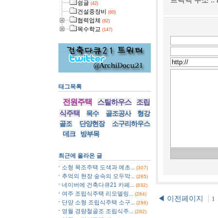
트랙백 주소 ::
슁글
(42)
건설중장비
(60)
협력업체
(82)
목수학교
(147)
태그목록
전원주택
스틸하우스
조립
식주택
목수
골조공사
형강
골조
단양현장
소구리하우스
데크
방부목
최근에 올라온 글
소형 목조주택 도색과 예초...
(307)
추억의 현장 숲속의 오두막...
(285)
네이버에 건축다큐21 카페...
(832)
여주 조립식주택 리모델링...
(284)
◀ 이전페이지
1
단양 소형 조립식주택 소구...
(286)
영월 경량철골조 조립식주...
(282)