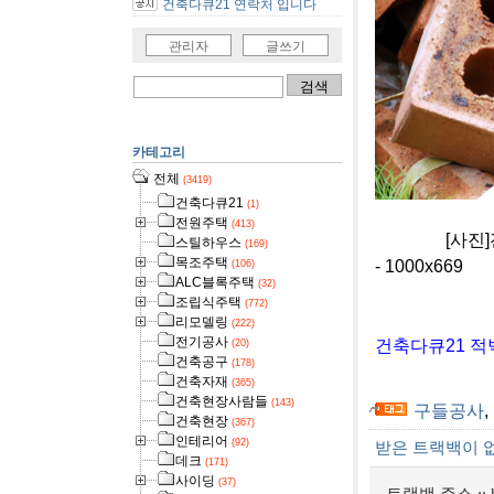
건축다큐21 연락처 입니다
관리자
글쓰기
카테고리
전체
(3419)
건축다큐21
(1)
전원주택
(413)
[사진]전원주
스틸하우스
(169)
목조주택
- 1000x669
(106)
ALC블록주택
(32)
조립식주택
(772)
리모델링
(222)
전기공사
건축다큐21 적
(20)
건축공구
(178)
건축자재
(365)
건축현장사람들
(143)
구들공사
,
건축현장
(367)
인테리어
(92)
받은 트랙백이 
데크
(171)
사이딩
(37)