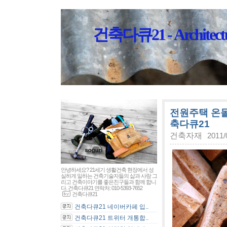
건축다큐21 - Architectu
전원주택 온돌
축다큐21
건축자재
2011/
안녕하세요? 21세기 생활건축 현장에서 성
실하게 일하는 건축기술자들의 삶과 사랑 그
리고 건축이야기를 좋은친구들과 함께 합니
다. 건축다큐21 연락처: 010-5393-7652
건축다큐21
건축다큐21 네이버카페 입..
건축다큐21 트위터 개통합..