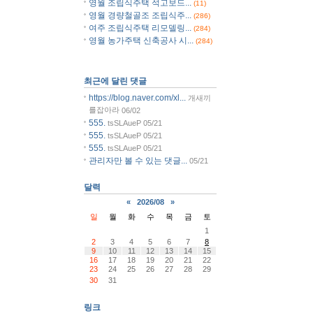
영월 조립식주택 석고보드...
(11)
영월 경량철골조 조립식주...
(286)
여주 조립식주택 리모델링...
(284)
영월 농가주택 신축공사 시...
(284)
최근에 달린 댓글
https://blog.naver.com/xl...
개새끼
를잡아라
06/02
555.
tsSLAueP
05/21
555.
tsSLAueP
05/21
555.
tsSLAueP
05/21
관리자만 볼 수 있는 댓글...
05/21
달력
«
2026/08
»
일
월
화
수
목
금
토
1
2
3
4
5
6
7
8
9
10
11
12
13
14
15
16
17
18
19
20
21
22
23
24
25
26
27
28
29
30
31
링크