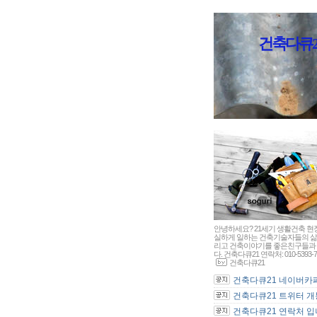
건축다큐21 - 
안녕하세요? 21세기 생활건축 현
실하게 일하는 건축기술자들의 삶
리고 건축이야기를 좋은친구들과 
다. 건축다큐21 연락처: 010-5393-7
건축다큐21
건축다큐21 네이버카페 
건축다큐21 트위터 개통
건축다큐21 연락처 