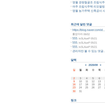
영월 경량철골조 조립식주..
여주 조립식주택 리모델링..
영월 농가주택 신축공사 시.
최근에 달린 댓글
https://blog.naver.com/xl...
를잡아라
06/02
555.
tsSLAueP
05/21
555.
tsSLAueP
05/21
555.
tsSLAueP
05/21
관리자만 볼 수 있는 댓글..
달력
«
2026/08
»
일
월
화
수
목
2
3
4
5
6
9
10
11
12
13
16
17
18
19
20
23
24
25
26
27
30
31
링크