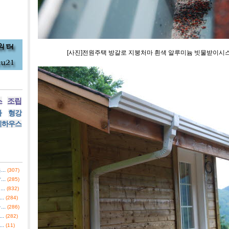
[사진]전원주택 방갈로 지붕처마 흰색 알루미늄 빗물받이시
스
조립
사
형강
리하우스
..
(307)
..
(285)
..
(832)
.
(284)
..
(286)
.
(282)
.
(11)