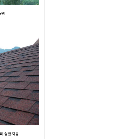
스템
과 슁글지붕