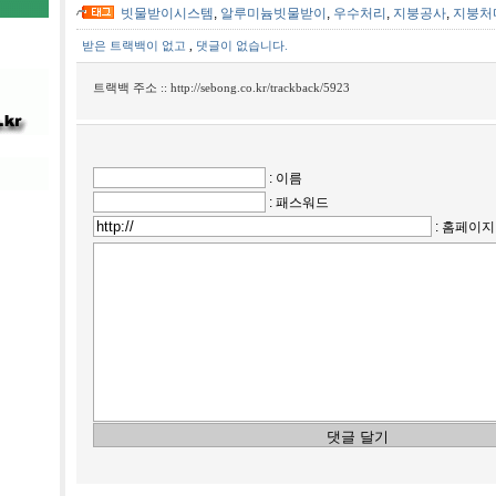
빗물받이시스템
,
알루미늄빗물받이
,
우수처리
,
지붕공사
,
지붕처
받은 트랙백이 없고
,
댓글이 없습니다.
트랙백 주소 ::
http://sebong.co.kr/trackback/5923
: 이름
: 패스워드
: 홈페이지