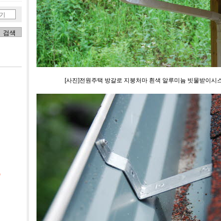
기
[사진]전원주택 방갈로 지붕처마 흰색 알루미늄 빗물받이시
)