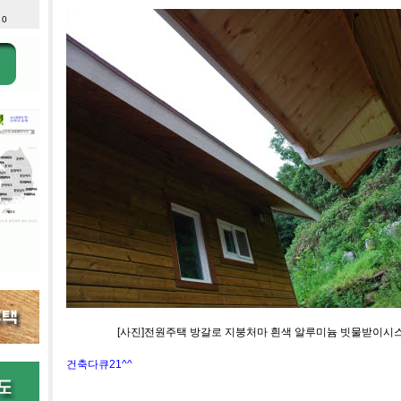
 0
[사진]전원주택 방갈로 지붕처마 흰색 알루미늄 빗물받이시스
건축다큐21^^