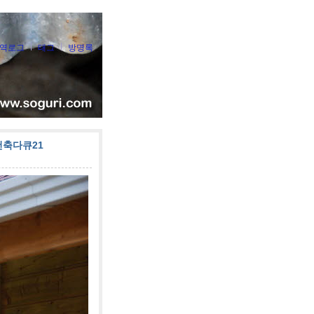
역로그
태그
방명록
건축다큐21