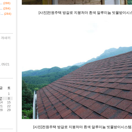
.
(286)
.
(284)
[사진]전원주택 방갈로 지붕처마 흰색 알루미늄 빗물받이시
..
(284)
개새끼
.
05/21
금
토
1
7
8
14
15
21
22
28
29
[사진]전원주택 방갈로 지붕처마 흰색 알루미늄 빗물받이시스템