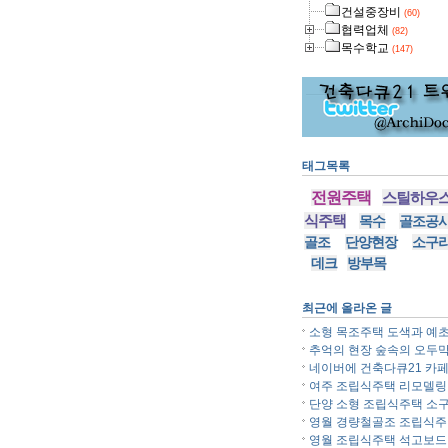
건설중장비
(60)
협력업체
(82)
목수학교
(147)
태그목록
전원주택
스틸하우
식주택
목수
골조공
골조
단양현장
소구
데크
방부목
최근에 올라온 글
소형 목조주택 도색과 예초.
추억의 현장 숲속의 오두막.
네이버에 건축다큐21 카페.
여주 조립식주택 리모델링..
단양 소형 조립식주택 소구.
영월 경량철골조 조립식주..
영월 조립식주택 석고보드..