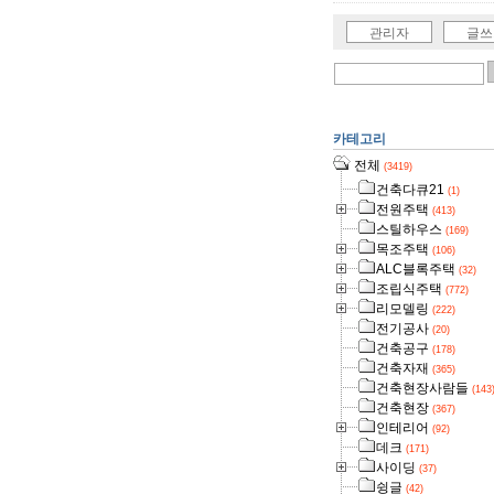
관리자
글쓰
카테고리
전체
(3419)
건축다큐21
(1)
전원주택
(413)
스틸하우스
(169)
목조주택
(106)
ALC블록주택
(32)
조립식주택
(772)
리모델링
(222)
전기공사
(20)
건축공구
(178)
건축자재
(365)
건축현장사람들
(143
건축현장
(367)
인테리어
(92)
데크
(171)
사이딩
(37)
슁글
(42)