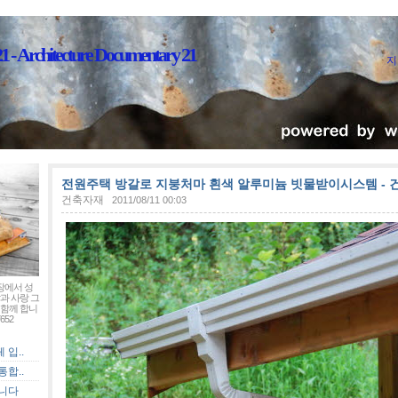
Architecture Documentary 21
지
전원주택 방갈로 지붕처마 흰색 알루미늄 빗물받이시스템 - 
건축자재
2011/08/11 00:03
장에서 성
과 사랑 그
함께 합니
652
입..
합..
입니다