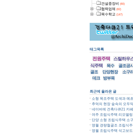
건설중장비
(60)
협력업체
(82)
목수학교
(147)
태그목록
전원주택
스틸하우
식주택
목수
골조공
골조
단양현장
소구
데크
방부목
최근에 올라온 글
소형 목조주택 도색과 예초.
추억의 현장 숲속의 오두막.
네이버에 건축다큐21 카페.
여주 조립식주택 리모델링..
단양 소형 조립식주택 소구.
영월 경량철골조 조립식주..
영월 조립식주택 석고보드..