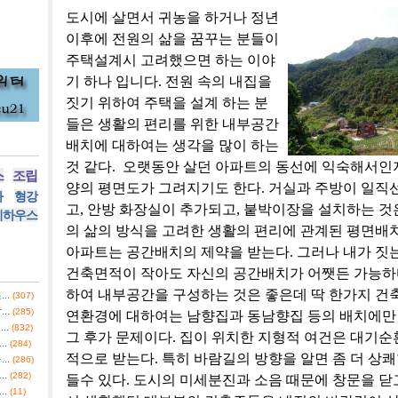
도시에 살면서 귀농을 하거나 정년
이후에 전원의 삶을 꿈꾸는 분들이
주택설계시 고려했으면 하는 이야
기 하나 입니다. 전원 속의 내집을
짓기 위하여 주택을 설계 하는 분
들은 생활의 편리를 위한 내부공간
배치에 대하여는 생각을 많이 하는
것 같다. 오랫동안 살던 아파트의 동선에 익숙해서인
스
조립
양의 평면도가 그려지기도 한다. 거실과 주방이 일직선
사
형강
고, 안방 화장실이 추가되고, 붙박이장을 설치하는 것
리하우스
의 삶의 방식을 고려한 생활의 편리에 관계된 평면배
아파트는 공간배치의 제약을 받는다. 그러나 내가 
건축면적이 작아도 자신의 공간배치가 어쨋든 가능하다
하여 내부공간을 구성하는 것은 좋은데 딱 한가지 건
..
(307)
..
(285)
연환경에 대하여는 남향집과 동남향집 등의 배치에만 
..
(832)
그 후가 문제이다. 집이 위치한 지형적 여건은 대기순
.
(284)
적으로 받는다. 특히 바람길의 방향을 알면 좀 더 상쾌
..
(286)
.
(282)
들수 있다. 도시의 미세분진과 소음 때문에 창문을 닫
.
(11)