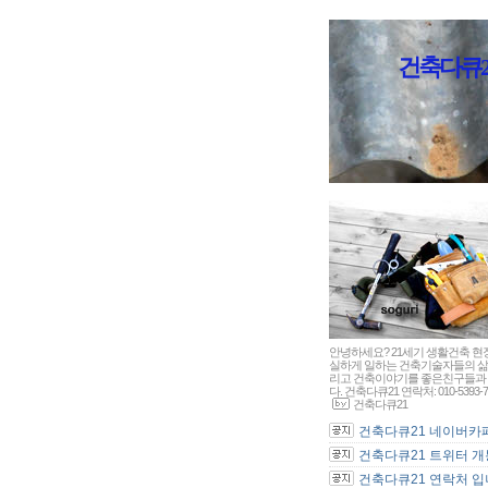
건축다큐21 - 
안녕하세요? 21세기 생활건축 현
실하게 일하는 건축기술자들의 삶
리고 건축이야기를 좋은친구들과 
다. 건축다큐21 연락처: 010-5393-7
건축다큐21
건축다큐21 네이버카페 
건축다큐21 트위터 개통
건축다큐21 연락처 