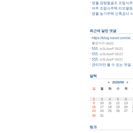
영월 경량철골조 조립식주..
여주 조립식주택 리모델링..
영월 농가주택 신축공사 시.
최근에 달린 댓글
https://blog.naver.com/xl...
를잡아라
06/02
555.
tsSLAueP
05/21
555.
tsSLAueP
05/21
555.
tsSLAueP
05/21
관리자만 볼 수 있는 댓글..
달력
«
2026/08
»
일
월
화
수
목
2
3
4
5
6
9
10
11
12
13
16
17
18
19
20
23
24
25
26
27
30
31
링크