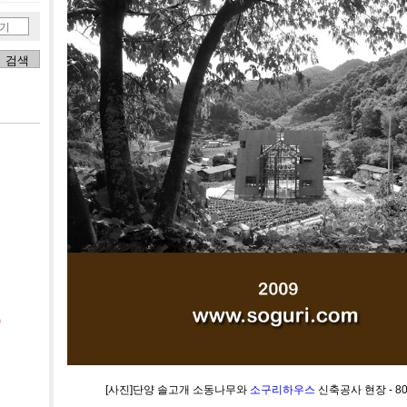
기
)
[사진]단양 솔고개 소동나무와
소구리하우스
신축공사 현장 - 80