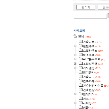
관리자
글쓰
카테고리
전체
(3419)
건축다큐21
(1)
전원주택
(413)
스틸하우스
(169)
목조주택
(106)
ALC블록주택
(32)
조립식주택
(772)
리모델링
(222)
전기공사
(20)
건축공구
(178)
건축자재
(365)
건축현장사람들
(143
건축현장
(367)
인테리어
(92)
데크
(171)
사이딩
(37)
슁글
(42)