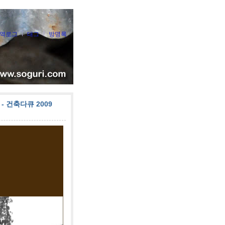
역로그
태그
방명록
 건축다큐 2009