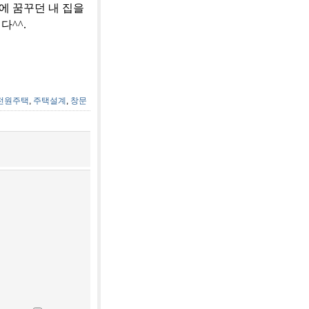
에 꿈꾸던 내 집을
^^.
전원주택
,
주택설계
,
창문