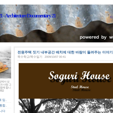
Architecture Documentary 21
지
전원주택 짓기 내부공간 배치에 대한 바람이 들려주는 이야기 -
목수학교/목수일기
2009/10/07 00:41
장에서 성
과 사랑 그
함께 합니
652
입..
합..
입니다