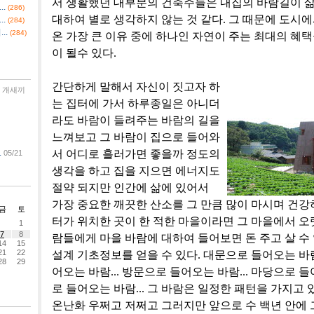
서 생활했던 대부분의 건축주들은 내집의 바람길이 
.
(286)
대하여 별로 생각하지 않는 것 같다. 그 때문에 도시
.
(284)
..
(284)
온 가장 큰 이유 중에 하나인 자연이 주는 최대의 혜
이 될수 있다.
간단하게 말해서 자신이 짓고자 하
개새끼
는 집터에 가서 하루종일은 아니더
라도 바람이 들려주는 바람의 길을
느껴보고 그 바람이 집으로 들어와
.
서 어디로 흘러가면 좋을까 정도의
05/21
생각을 하고 집을 지으면 에너지도
절약 되지만 인간에 삶에 있어서
가장 중요한 깨끗한 산소를 그 만큼 많이 마시며 건강하
금
토
터가 위치한 곳이 한 적한 마을이라면 그 마을에서 오
1
7
8
람들에게 마을 바람에 대하여 들어보면 돈 주고 살 수
14
15
21
22
설계 기초정보를 얻을 수 있다. 대문으로 들어오는 바람
28
29
어오는 바람... 방문으로 들어오는 바람... 마당으로 들
로 들어오는 바람... 그 바람은 일정한 패턴을 가지고 
온난화 우쩌고 저쩌고 그러지만 앞으로 수 백년 안에 