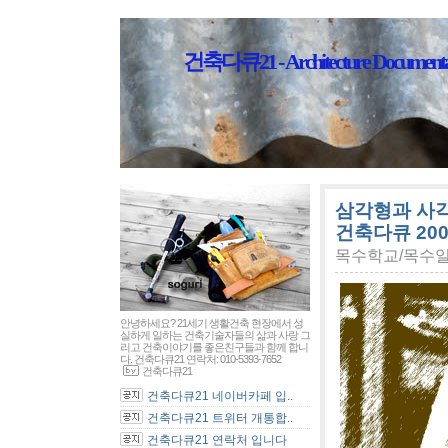
건축다큐21 - Architecture Documenta
삼각형과 사각
건축다큐 200
목수학교/목수
안녕하세요? 21세기 생활건축 현장에서 성
실하게 일하는 건축기술자들의 삶과 사랑 그
리고 건축이야기를 좋은친구들과 함께 합니
다. 건축다큐21 연락처: 010-5393-7652
건축다큐21
건축다큐21 네이버카페 입..
건축다큐21 트위터 개통합..
건축다큐21 연락처 입니다