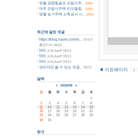
영월 경량철골조 조립식주...
(286)
여주 조립식주택 리모델링...
(284)
영월 농가주택 신축공사 시...
(284)
최근에 달린 댓글
https://blog.naver.com/xl...
개새끼
를잡아라
06/02
555.
tsSLAueP
05/21
555.
tsSLAueP
05/21
555.
tsSLAueP
05/21
관리자만 볼 수 있는 댓글...
05/21
◀ 이전페이지
1
달력
«
2026/08
»
일
월
화
수
목
금
토
1
2
3
4
5
6
7
8
9
10
11
12
13
14
15
16
17
18
19
20
21
22
23
24
25
26
27
28
29
30
31
링크