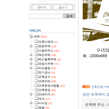
관리자
글쓰기
카테고리
전체
(3419)
건축다큐21
(1)
전원주택
(413)
[사진]삼각형
스틸하우스
(169)
목조주택
화 - 1000x669
(106)
ALC블록주택
(32)
조립식주택
(772)
리모델링
(222)
전기공사
(20)
건축공구
(178)
건축자재
(365)
건축현장사람들
(143)
건축모형
,
마
건축현장
(367)
받은 트랙백이 
인테리어
(92)
데크
(171)
사이딩
(37)
트랙백 주소 ::
슁글
(42)