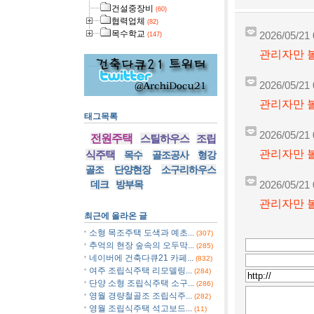
건설중장비
(60)
협력업체
(82)
목수학교
2026/05/21 
(147)
관리자만 볼
2026/05/21 
관리자만 볼
태그목록
2026/05/21 
전원주택
스틸하우스
조립
관리자만 볼
식주택
목수
골조공사
형강
골조
단양현장
소구리하우스
데크
방부목
2026/05/21 
관리자만 볼
최근에 올라온 글
소형 목조주택 도색과 예초...
(307)
추억의 현장 숲속의 오두막...
(285)
네이버에 건축다큐21 카페...
(832)
여주 조립식주택 리모델링...
(284)
단양 소형 조립식주택 소구...
(286)
영월 경량철골조 조립식주...
(282)
영월 조립식주택 석고보드...
(11)