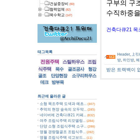
구부의 구
건설중장비
(60)
협력업체
(82)
수직하중을
목수학교
(147)
건축다큐21 목
태그목록
Header
,
上引
방
,
하인방
,
헤
전원주택
스틸하우스
조립
식주택
목수
골조공사
형강
받은 트랙백이 
골조
단양현장
소구리하우스
데크
방부목
최근에 올라온 글
소형 목조주택 도색과 예초...
(307)
추억의 현장 숲속의 오두막...
(285)
네이버에 건축다큐21 카페...
(832)
여주 조립식주택 리모델링...
(284)
단양 소형 조립식주택 소구...
(286)
영월 경량철골조 조립식주...
(282)
영월 조립식주택 석고보드...
(11)