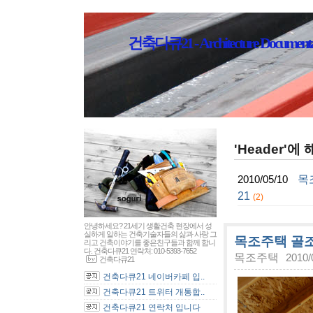
건축다큐21 - Architecture Documenta
'Header'에
목
2010/05/10
21
(2)
안녕하세요? 21세기 생활건축 현장에서 성
실하게 일하는 건축기술자들의 삶과 사랑 그
목조주택 골조
리고 건축이야기를 좋은친구들과 함께 합니
다. 건축다큐21 연락처: 010-5393-7652
목조주택
2010/
건축다큐21
건축다큐21 네이버카페 입..
건축다큐21 트위터 개통합..
건축다큐21 연락처 입니다