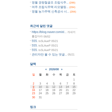
영월 경량철골조 조립식주...
(286)
여주 조립식주택 리모델링...
(284)
영월 농가주택 신축공사 시...
(284)
최근에 달린 댓글
https://blog.naver.com/xl...
개새끼
를잡아라
06/02
555.
tsSLAueP
05/21
555.
tsSLAueP
05/21
555.
tsSLAueP
05/21
관리자만 볼 수 있는 댓글...
05/21
달력
«
2026/08
»
일
월
화
수
목
금
토
1
2
3
4
5
6
7
8
9
10
11
12
13
14
15
16
17
18
19
20
21
22
23
24
25
26
27
28
29
30
31
링크