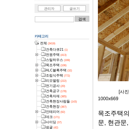
관리자
글쓰기
카테고리
전체
(3419)
건축다큐21
(1)
전원주택
(413)
스틸하우스
(169)
목조주택
(106)
ALC블록주택
(32)
조립식주택
(772)
리모델링
(222)
전기공사
(20)
건축공구
[사진]목조주
(178)
건축자재
(365)
1000x669
건축현장사람들
(143)
건축현장
(367)
인테리어
목조주택의
(92)
데크
(171)
문, 현관문
사이딩
(37)
슁글
(42)