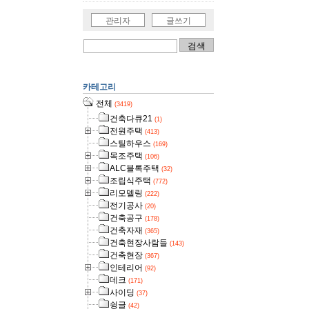
관리자
글쓰기
카테고리
전체
(3419)
건축다큐21
(1)
전원주택
(413)
스틸하우스
(169)
목조주택
(106)
ALC블록주택
(32)
조립식주택
(772)
리모델링
(222)
전기공사
(20)
건축공구
(178)
건축자재
(365)
건축현장사람들
(143)
건축현장
(367)
인테리어
(92)
데크
(171)
사이딩
(37)
슁글
(42)