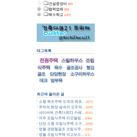
건설중장비
(60)
협력업체
(82)
목수학교
(147)
태그목록
전원주택
스틸하우스
조립
식주택
목수
골조공사
형강
골조
단양현장
소구리하우스
데크
방부목
최근에 올라온 글
소형 목조주택 도색과 예초...
(307)
추억의 현장 숲속의 오두막...
(285)
네이버에 건축다큐21 카페...
(832)
여주 조립식주택 리모델링...
(284)
단양 소형 조립식주택 소구...
(286)
영월 경량철골조 조립식주...
(282)
영월 조립식주택 석고보드...
(11)