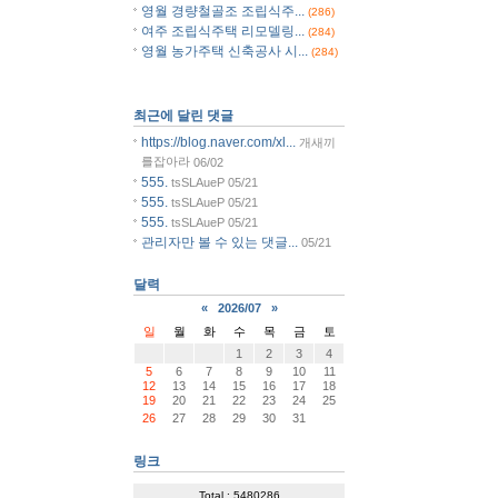
영월 경량철골조 조립식주...
(286)
여주 조립식주택 리모델링...
(284)
영월 농가주택 신축공사 시...
(284)
최근에 달린 댓글
https://blog.naver.com/xl...
개새끼
를잡아라
06/02
555.
tsSLAueP
05/21
555.
tsSLAueP
05/21
555.
tsSLAueP
05/21
관리자만 볼 수 있는 댓글...
05/21
달력
«
2026/07
»
일
월
화
수
목
금
토
1
2
3
4
5
6
7
8
9
10
11
12
13
14
15
16
17
18
19
20
21
22
23
24
25
26
27
28
29
30
31
링크
Total : 5480286