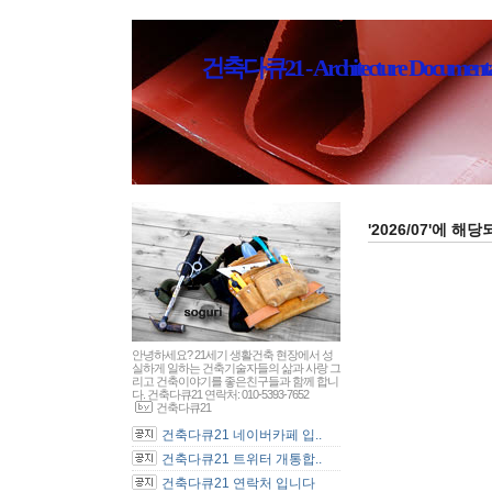
건축다큐21 - Architecture Documenta
'2026/07'에 해
안녕하세요? 21세기 생활건축 현장에서 성
실하게 일하는 건축기술자들의 삶과 사랑 그
리고 건축이야기를 좋은친구들과 함께 합니
다. 건축다큐21 연락처: 010-5393-7652
건축다큐21
건축다큐21 네이버카페 입..
건축다큐21 트위터 개통합..
건축다큐21 연락처 입니다