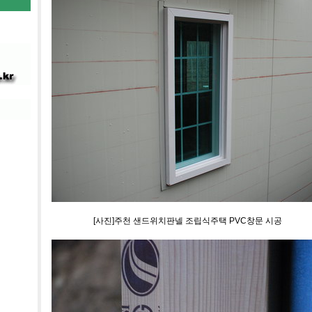
[사진]주천 샌드위치판넬 조립식주택 PVC창문 시공