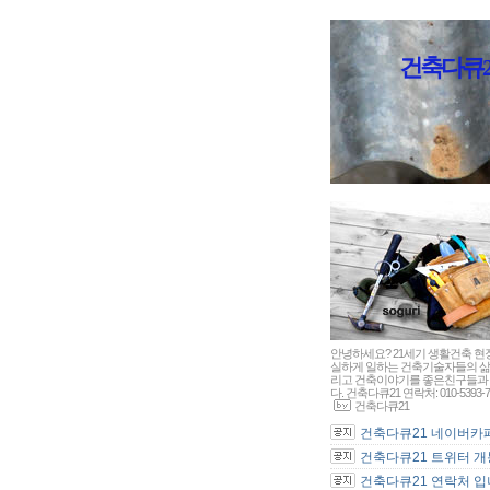
건축다큐21 - 
안녕하세요? 21세기 생활건축 현
실하게 일하는 건축기술자들의 삶
리고 건축이야기를 좋은친구들과 
다. 건축다큐21 연락처: 010-5393-7
건축다큐21
건축다큐21 네이버카페 
건축다큐21 트위터 개통
건축다큐21 연락처 