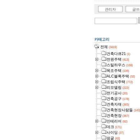
관리자
글쓰
카테고리
전체
(3419)
건축다큐21
(1)
전원주택
(413)
스틸하우스
(169)
목조주택
(106)
ALC블록주택
(32)
조립식주택
(772)
리모델링
(222)
전기공사
(20)
건축공구
(178)
건축자재
(365)
건축현장사람들
(143
건축현장
(367)
인테리어
(92)
데크
(171)
사이딩
(37)
슁글
(42)