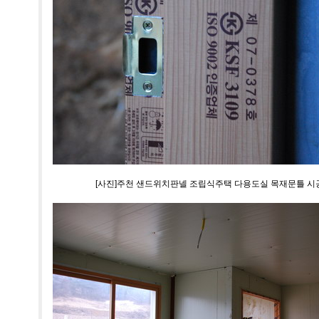
[사진]주천 샌드위치판넬 조립식주택 다용도실 목재문틀 시