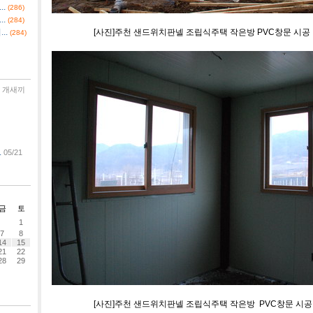
.
(286)
.
(284)
..
[사진]주천 샌드위치판넬 조립식주택 작은방 PVC창문 시공
(284)
개새끼
.
05/21
금
토
1
7
8
14
15
21
22
28
29
[사진]주천 샌드위치판넬 조립식주택 작은방 PVC창문 시공