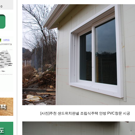
 0
[사진]주천 샌드위치판넬 조립식주택 안방 PVC창문 시공