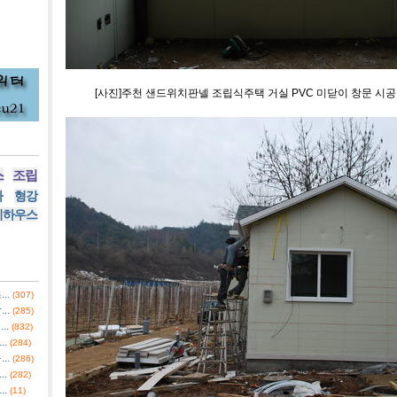
[사진]주천 샌드위치판넬 조립식주택 거실 PVC 미닫이 창문 시공
스
조립
사
형강
리하우스
..
(307)
..
(285)
..
(832)
.
(284)
..
(286)
.
(282)
.
(11)