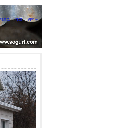
역로그
태그
방명록