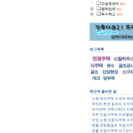
건설중장비
(60)
협력업체
(82)
목수학교
(147)
태그목록
전원주택
스틸하우
식주택
목수
골조공
골조
단양현장
소구
데크
방부목
최근에 올라온 글
소형 목조주택 도색과 예초.
추억의 현장 숲속의 오두막.
네이버에 건축다큐21 카페.
여주 조립식주택 리모델링..
단양 소형 조립식주택 소구.
영월 경량철골조 조립식주..
영월 조립식주택 석고보드..