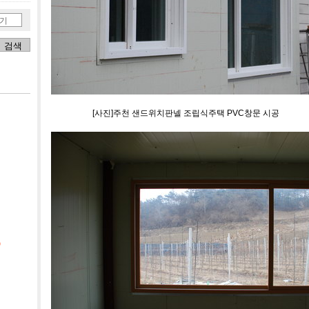
기
[사진]주천 샌드위치판넬 조립식주택 PVC창문 시공
)