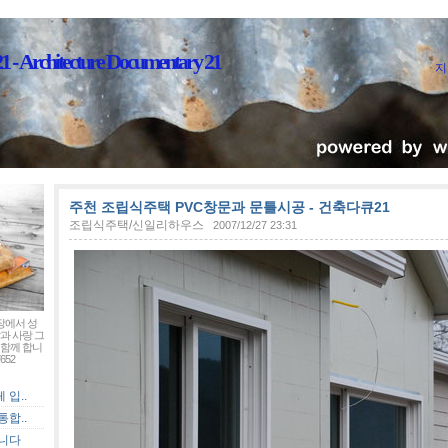
Architecture Documentary 21
지
주천 조립식주택 PVC창문과 문틀시공 - 건축다큐21
조립식주택/신일리하우스
2007/12/27 23:31
장에서 성
과 사랑 그
함께 합니
652
입..
합..
입니다