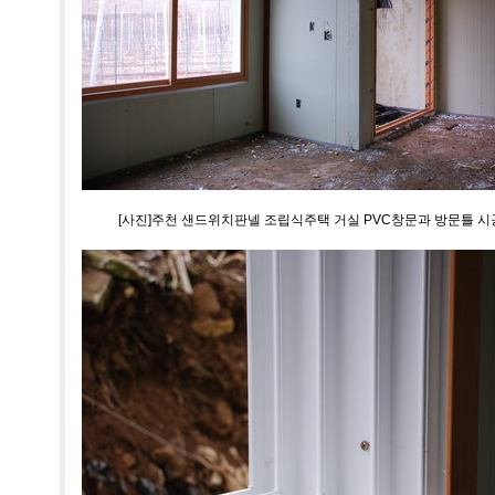
[사진]주천 샌드위치판넬 조립식주택 거실 PVC창문과 방문틀 시