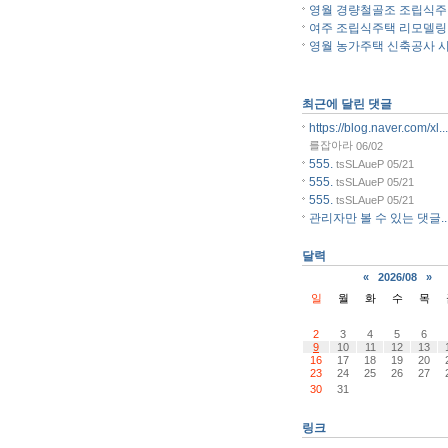
영월 경량철골조 조립식주..
여주 조립식주택 리모델링..
영월 농가주택 신축공사 시.
최근에 달린 댓글
https://blog.naver.com/xl...
를잡아라
06/02
555.
tsSLAueP
05/21
555.
tsSLAueP
05/21
555.
tsSLAueP
05/21
관리자만 볼 수 있는 댓글..
달력
«
2026/08
»
일
월
화
수
목
2
3
4
5
6
9
10
11
12
13
16
17
18
19
20
23
24
25
26
27
30
31
링크