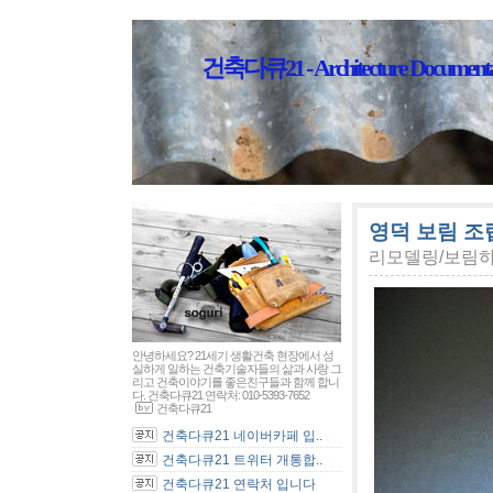
건축다큐21 - Architecture Documenta
영덕 보림 조
리모델링/보림
안녕하세요? 21세기 생활건축 현장에서 성
실하게 일하는 건축기술자들의 삶과 사랑 그
리고 건축이야기를 좋은친구들과 함께 합니
다. 건축다큐21 연락처: 010-5393-7652
건축다큐21
건축다큐21 네이버카페 입..
건축다큐21 트위터 개통합..
건축다큐21 연락처 입니다