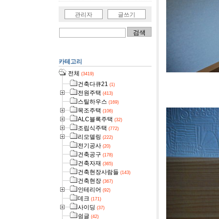
관리자
글쓰기
카테고리
전체
(3419)
건축다큐21
(1)
[사진]영덕
전원주택
(413)
스틸하우스
(169)
목조주택
(106)
ALC블록주택
(32)
조립식주택
(772)
리모델링
(222)
전기공사
(20)
건축공구
(178)
건축자재
(365)
건축현장사람들
(143)
건축현장
(367)
인테리어
(92)
데크
(171)
사이딩
(37)
슁글
(42)