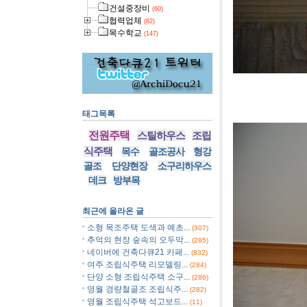
건설중장비
(60)
협력업체
(82)
목수학교
(147)
[사진]영
태그목록
전원주택
스틸하우스
조립
식주택
목수
골조공사
형강
골조
단양현장
소구리하우스
데크
방부목
최근에 올라온 글
소형 목조주택 도색과 예초...
(307)
추억의 현장 숲속의 오두막...
(285)
네이버에 건축다큐21 카페...
(832)
여주 조립식주택 리모델링...
(284)
단양 소형 조립식주택 소구...
(286)
영월 경량철골조 조립식주...
(282)
영월 조립식주택 석고보드...
(11)