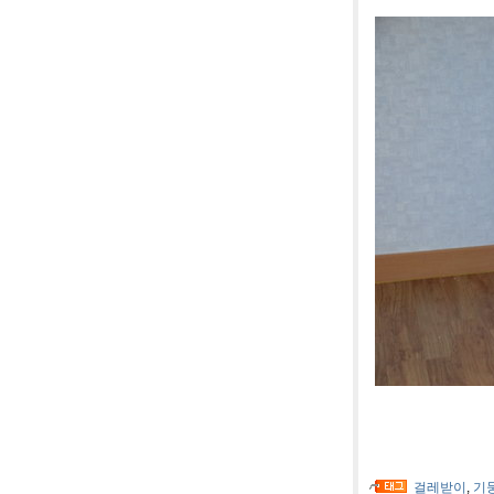
[사진]영덕
걸레받이
,
기