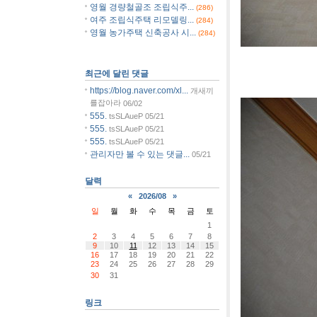
영월 경량철골조 조립식주...
(286)
여주 조립식주택 리모델링...
(284)
영월 농가주택 신축공사 시...
(284)
[사진]영덕
최근에 달린 댓글
https://blog.naver.com/xl...
개새끼
를잡아라
06/02
555.
tsSLAueP
05/21
555.
tsSLAueP
05/21
555.
tsSLAueP
05/21
관리자만 볼 수 있는 댓글...
05/21
달력
«
2026/08
»
일
월
화
수
목
금
토
1
2
3
4
5
6
7
8
9
10
11
12
13
14
15
16
17
18
19
20
21
22
23
24
25
26
27
28
29
30
31
링크