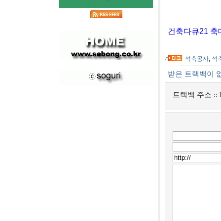
[사진]단양
건축다큐21 축
석축공사
,
석
받은 트랙백이 
트랙백 주소 ::