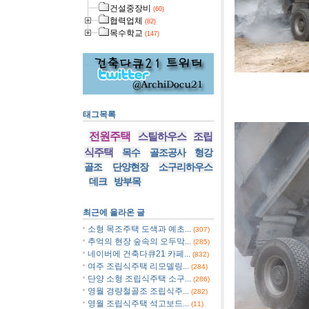
건설중장비
(60)
협력업체
(82)
목수학교
(147)
[사진]단양
태그목록
전원주택
스틸하우스
조립
식주택
목수
골조공사
형강
골조
단양현장
소구리하우스
데크
방부목
최근에 올라온 글
소형 목조주택 도색과 예초...
(307)
추억의 현장 숲속의 오두막...
(285)
네이버에 건축다큐21 카페...
(832)
여주 조립식주택 리모델링...
(284)
단양 소형 조립식주택 소구...
(286)
영월 경량철골조 조립식주...
(282)
영월 조립식주택 석고보드...
(11)