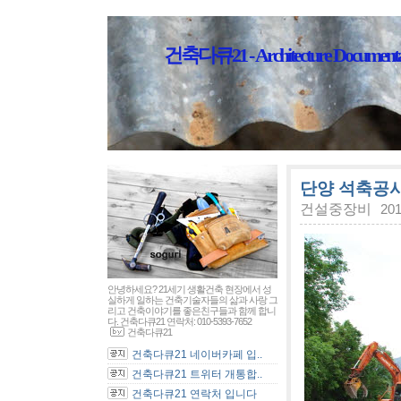
건축다큐21 - Architecture Documenta
단양 석축공사
건설중장비
201
안녕하세요? 21세기 생활건축 현장에서 성
실하게 일하는 건축기술자들의 삶과 사랑 그
리고 건축이야기를 좋은친구들과 함께 합니
다. 건축다큐21 연락처: 010-5393-7652
건축다큐21
건축다큐21 네이버카페 입..
건축다큐21 트위터 개통합..
건축다큐21 연락처 입니다