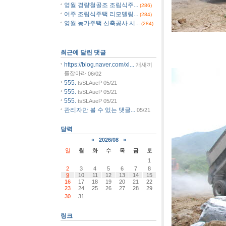
영월 경량철골조 조립식주...
(286)
여주 조립식주택 리모델링...
(284)
영월 농가주택 신축공사 시...
(284)
[사진]단양
최근에 달린 댓글
https://blog.naver.com/xl...
개새끼
를잡아라
06/02
555.
tsSLAueP
05/21
555.
tsSLAueP
05/21
555.
tsSLAueP
05/21
관리자만 볼 수 있는 댓글...
05/21
달력
«
2026/08
»
일
월
화
수
목
금
토
1
2
3
4
5
6
7
8
9
10
11
12
13
14
15
16
17
18
19
20
21
22
23
24
25
26
27
28
29
30
31
링크