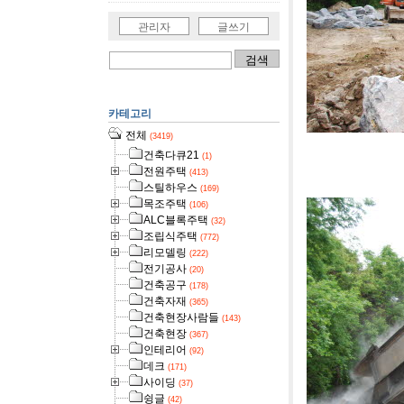
관리자
글쓰기
카테고리
전체
(3419)
건축다큐21
(1)
[사진]단양
전원주택
(413)
스틸하우스
(169)
목조주택
(106)
ALC블록주택
(32)
조립식주택
(772)
리모델링
(222)
전기공사
(20)
건축공구
(178)
건축자재
(365)
건축현장사람들
(143)
건축현장
(367)
인테리어
(92)
데크
(171)
사이딩
(37)
슁글
(42)