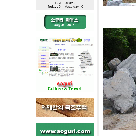
Total : 5480286
Today : 0
Yesterday : 0
[사진]단양