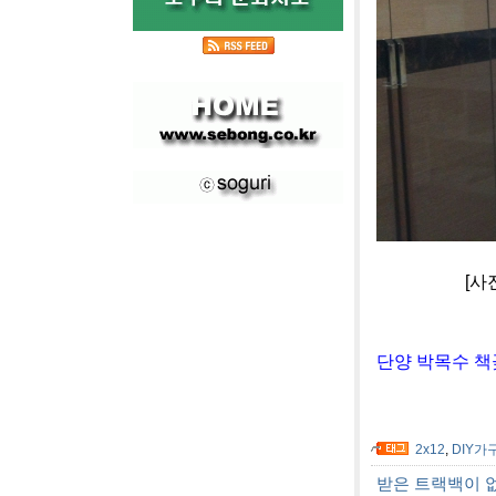
[사진]아이폰
단양 박목수 책
2x12
,
DIY가
받은 트랙백이 