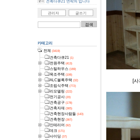
건축다큐21 연락처 입니다
관리자
글쓰기
카테고리
전체
(3419)
건축다큐21
(1)
전원주택
(413)
스틸하우스
(169)
목조주택
(106)
ALC블록주택
[사진]아이폰
(32)
조립식주택
(772)
리모델링
(222)
전기공사
(20)
건축공구
(178)
건축자재
(365)
건축현장사람들
(143)
건축현장
(367)
인테리어
(92)
데크
(171)
사이딩
(37)