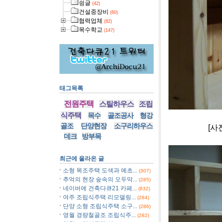
슁글
(42)
건설중장비
(60)
협력업체
(82)
목수학교
(147)
태그목록
전원주택
스틸하우스
조립
식주택
목수
골조공사
형강
골조
단양현장
소구리하우스
[사진]아이폰
데크
방부목
최근에 올라온 글
소형 목조주택 도색과 예초...
(307)
추억의 현장 숲속의 오두막...
(285)
네이버에 건축다큐21 카페...
(832)
여주 조립식주택 리모델링...
(284)
단양 소형 조립식주택 소구...
(286)
영월 경량철골조 조립식주...
(282)