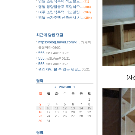
영월 조립식주택 석고보드...
(11)
영월 경량철골조 조립식주...
(286)
여주 조립식주택 리모델링...
(284)
영월 농가주택 신축공사 시...
(284)
최근에 달린 댓글
https://blog.naver.com/xl...
개새끼
를잡아라
06/02
555.
tsSLAueP
05/21
555.
tsSLAueP
05/21
555.
tsSLAueP
05/21
관리자만 볼 수 있는 댓글...
05/21
[사진]아이폰
달력
«
2026/08
»
일
월
화
수
목
금
토
1
2
3
4
5
6
7
8
9
10
11
12
13
14
15
16
17
18
19
20
21
22
23
24
25
26
27
28
29
30
31
링크