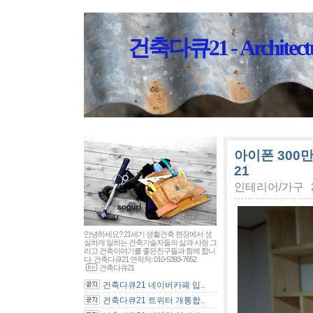
건축다큐21 - Architectu
아이폰 300
21
인테리어/가구
안녕하세요? 21세기 생활건축 현장에서 성
실하게 일하는 건축기술자들의 삶과 사랑 그
리고 건축이야기를 좋은친구들과 함께 합니
다. 건축다큐21 연락처: 010-5393-7652
건축다큐21
건축다큐21 네이버카페 입..
건축다큐21 트위터 개통합..