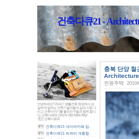
건축다큐21 - Architectu
충북 단양 철
Architectur
전원주택
2010/
안녕하세요? 21세기 생활건축 현장에서 성
실하게 일하는 건축기술자들의 삶과 사랑 그
리고 건축이야기를 좋은친구들과 함께 합니
다. 건축다큐21 연락처: 010-5393-7652
건축다큐21
건축다큐21 네이버카페 입..
건축다큐21 트위터 개통합..