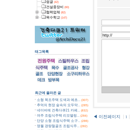
슁글
(42)
건설중장비
(60)
협력업체
(82)
목수학교
(147)
태그목록
전원주택
스틸하우스
조립
식주택
목수
골조공사
형강
골조
단양현장
소구리하우스
데크
방부목
최근에 올라온 글
소형 목조주택 도색과 예초...
(307)
추억의 현장 숲속의 오두막...
(285)
네이버에 건축다큐21 카페...
(832)
여주 조립식주택 리모델링...
(284)
◀ 이전페이지
1
단양 소형 조립식주택 소구...
(286)
영월 경량철골조 조립식주...
(282)