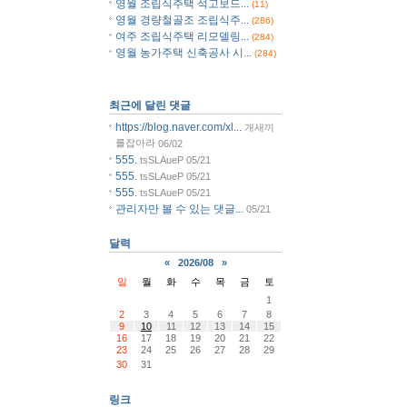
영월 조립식주택 석고보드...
(11)
영월 경량철골조 조립식주...
(286)
여주 조립식주택 리모델링...
(284)
영월 농가주택 신축공사 시...
(284)
최근에 달린 댓글
https://blog.naver.com/xl...
개새끼
를잡아라
06/02
555.
tsSLAueP
05/21
555.
tsSLAueP
05/21
555.
tsSLAueP
05/21
관리자만 볼 수 있는 댓글...
05/21
달력
«
2026/08
»
일
월
화
수
목
금
토
1
2
3
4
5
6
7
8
9
10
11
12
13
14
15
16
17
18
19
20
21
22
23
24
25
26
27
28
29
30
31
링크