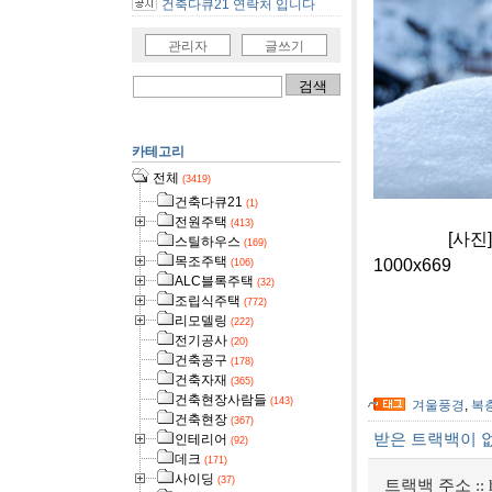
건축다큐21 연락처 입니다
관리자
글쓰기
카테고리
전체
(3419)
건축다큐21
(1)
전원주택
(413)
[사진]충북 
스틸하우스
(169)
목조주택
1000x669
(106)
ALC블록주택
(32)
조립식주택
(772)
리모델링
(222)
전기공사
(20)
건축공구
(178)
건축자재
(365)
건축현장사람들
(143)
겨울풍경
,
복
건축현장
(367)
받은 트랙백이 
인테리어
(92)
데크
(171)
사이딩
(37)
트랙백 주소 ::