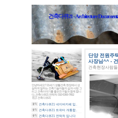
건축다큐21 - Architecture Documenta
단양 전원주택
사장님^^ - 
건축현장사람들
안녕하세요? 21세기 생활건축 현장에서 성
실하게 일하는 건축기술자들의 삶과 사랑 그
리고 건축이야기를 좋은친구들과 함께 합니
다. 건축다큐21 연락처: 010-5393-7652
건축다큐21
건축다큐21 네이버카페 입..
건축다큐21 트위터 개통합..
건축다큐21 연락처 입니다