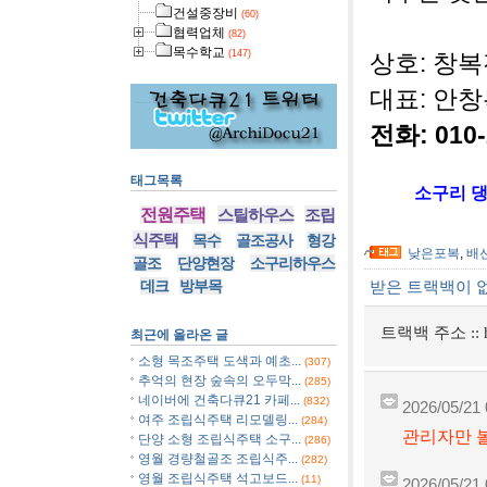
건설중장비
(60)
협력업체
(82)
목수학교
(147)
상호: 창
대표: 안
전화: 010-
태그목록
소구리 댕
전원주택
스틸하우스
조립
식주택
목수
골조공사
형강
낮은포복
,
배
골조
단양현장
소구리하우스
데크
방부목
받은 트랙백이 
트랙백 주소 ::
최근에 올라온 글
소형 목조주택 도색과 예초...
(307)
추억의 현장 숲속의 오두막...
(285)
네이버에 건축다큐21 카페...
(832)
2026/05/21 
여주 조립식주택 리모델링...
(284)
관리자만 볼
단양 소형 조립식주택 소구...
(286)
영월 경량철골조 조립식주...
(282)
영월 조립식주택 석고보드...
(11)
2026/05/21 