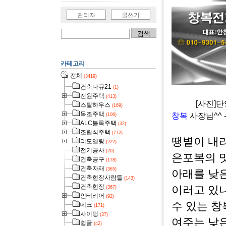
관리자
글쓰기
카테고리
전체
(3419)
건축다큐21
(1)
전원주택
(413)
[사진]단양 
스틸하우스
(169)
목조주택
창복
사장님^^ -
(106)
ALC블록주택
(32)
조립식주택
(772)
땡볕이 내
리모델링
(222)
전기공사
(20)
은포복의 
건축공구
(178)
건축자재
(365)
아래를 낮은
건축현장사람들
(143)
건축현장
이러고 있나
(367)
인테리어
(92)
수 있는 
데크
(171)
사이딩
(37)
여주는 낮
슁글
(42)