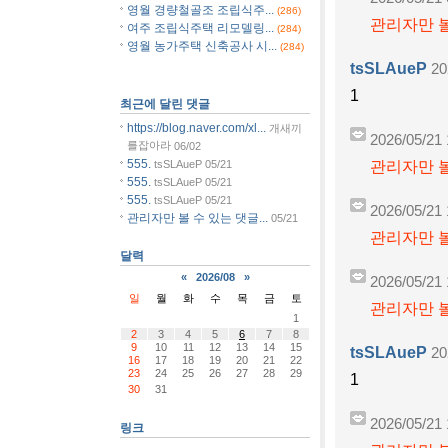
영월 경량철골조 조립식주...
(286)
관리자만 볼
여주 조립식주택 리모델링...
(284)
영월 농가주택 신축공사 시...
(284)
tsSLAueP
20
1
최근에 달린 댓글
https://blog.naver.com/xl...
개새끼
2026/05/21 
를잡아라
06/02
555.
관리자만 볼
tsSLAueP
05/21
555.
tsSLAueP
05/21
555.
tsSLAueP
05/21
2026/05/21 
관리자만 볼 수 있는 댓글...
05/21
관리자만 볼
달력
«
2026/08
»
2026/05/21 
일
월
화
수
목
금
토
관리자만 볼
1
2
3
4
5
6
7
8
9
10
11
12
13
14
15
tsSLAueP
20
16
17
18
19
20
21
22
23
24
25
26
27
28
29
1
30
31
2026/05/21 
링크