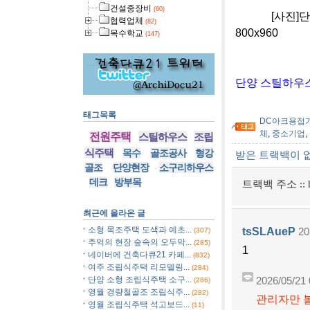
건설중장비
(60)
[사진]단양 
협력업체
(82)
800x960
목수학교
(147)
단양 스틸하우스
태그목록
DC아크용접
체
,
중소기업
,
전원주택
스틸하우스
조립
식주택
목수
골조공사
형강
받은 트랙백이 
골조
단양현장
소구리하우스
데크
방부목
트랙백 주소 ::
최근에 올라온 글
소형 목조주택 도색과 예초...
tsSLAueP
(307)
20
추억의 현장 숲속의 오두막...
(285)
1
네이버에 건축다큐21 카페...
(832)
여주 조립식주택 리모델링...
(284)
단양 소형 조립식주택 소구...
2026/05/21 
(286)
영월 경량철골조 조립식주...
(282)
관리자만 볼
영월 조립식주택 석고보드...
(11)