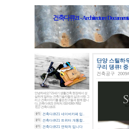
건축다큐21 - Architecture Documenta
단양 스틸하우
구리 댕큐! 
건축공구
2009/
안녕하세요? 21세기 생활건축 현장에서 성
실하게 일하는 건축기술자들의 삶과 사랑 그
리고 건축이야기를 좋은친구들과 함께 합니
다. 건축다큐21 연락처: 010-5393-7652
건축다큐21
건축다큐21 네이버카페 입..
건축다큐21 트위터 개통합..
건축다큐21 연락처 입니다