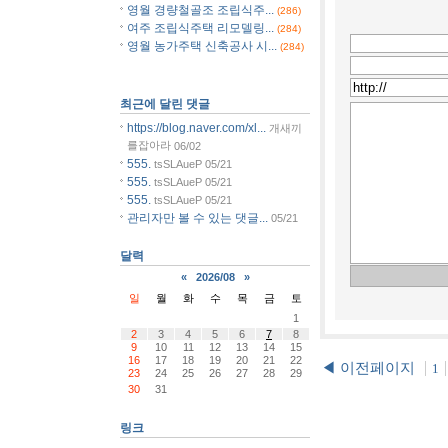
영월 경량철골조 조립식주...
(286)
여주 조립식주택 리모델링...
(284)
영월 농가주택 신축공사 시...
(284)
최근에 달린 댓글
https://blog.naver.com/xl...
개새끼
를잡아라
06/02
555.
tsSLAueP
05/21
555.
tsSLAueP
05/21
555.
tsSLAueP
05/21
관리자만 볼 수 있는 댓글...
05/21
달력
«
2026/08
»
일
월
화
수
목
금
토
1
2
3
4
5
6
7
8
9
10
11
12
13
14
15
16
17
18
19
20
21
22
◀ 이전페이지
1
23
24
25
26
27
28
29
30
31
링크