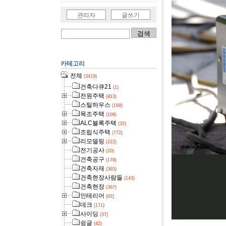
관리자
글쓰기
카테고리
전체
(3419)
건축다큐21
(1)
전원주택
(413)
스틸하우스
(169)
목조주택
(106)
ALC블록주택
(32)
조립식주택
(772)
리모델링
(222)
전기공사
(20)
건축공구
(178)
건축자재
(365)
건축현장사람들
(143)
건축현장
(367)
인테리어
(92)
데크
(171)
사이딩
(37)
슁글
(42)