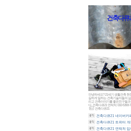
건축다큐21 - 
안녕하세요? 21세기 생활건축 현
실하게 일하는 건축기술자들의 삶
리고 건축이야기를 좋은친구들과 
다. 건축다큐21 연락처: 010-5393-7
건축다큐21
건축다큐21 네이버카페 
건축다큐21 트위터 개통
건축다큐21 연락처 