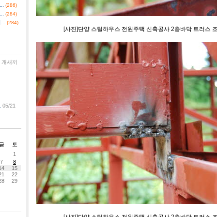
.
(286)
.
(284)
..
(284)
[사진]단양 스틸하우스 전원주택 신축공사 2층바닥 트러스 
개새끼
.
05/21
금
토
1
7
8
14
15
21
22
28
29