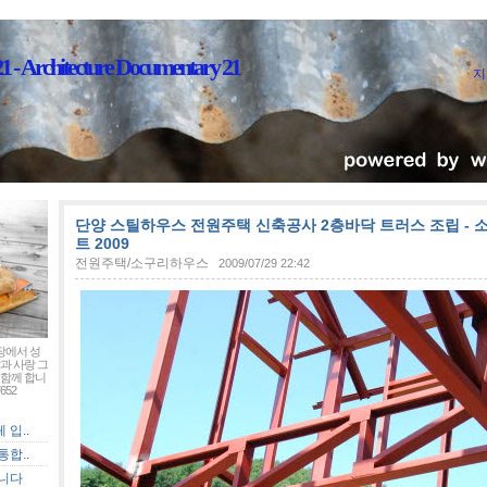
Architecture Documentary 21
지
단양 스틸하우스 전원주택 신축공사 2층바닥 트러스 조립 -
트 2009
전원주택/소구리하우스
2009/07/29 22:42
장에서 성
과 사랑 그
함께 합니
652
입..
합..
입니다