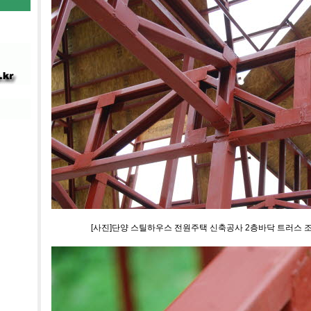
[사진]단양 스틸하우스 전원주택 신축공사 2층바닥 트러스 