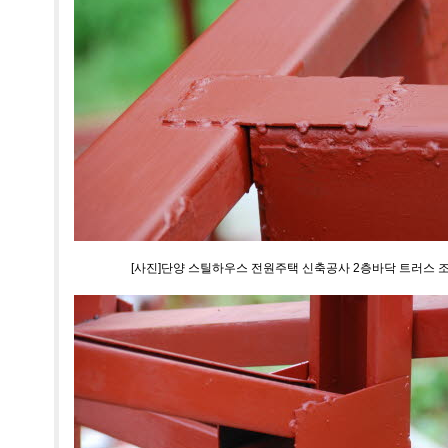
[사진]단양 스틸하우스 전원주택 신축공사 2층바닥 트러스 