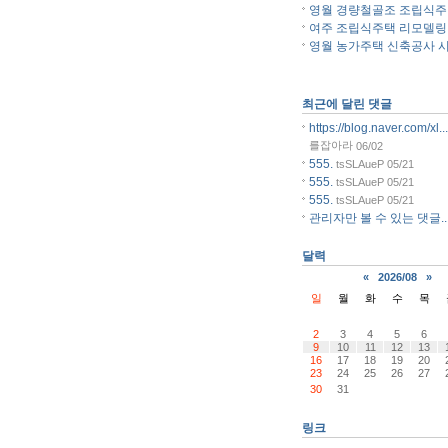
영월 경량철골조 조립식주..
여주 조립식주택 리모델링..
영월 농가주택 신축공사 시.
최근에 달린 댓글
https://blog.naver.com/xl...
를잡아라
06/02
555.
tsSLAueP
05/21
555.
tsSLAueP
05/21
555.
tsSLAueP
05/21
관리자만 볼 수 있는 댓글..
달력
«
2026/08
»
일
월
화
수
목
2
3
4
5
6
9
10
11
12
13
16
17
18
19
20
23
24
25
26
27
30
31
링크