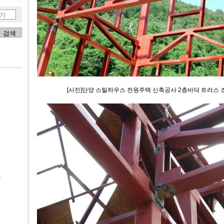
기
[사진]단양 스틸하우스 전원주택 신축공사 2층바닥 트러스 
)