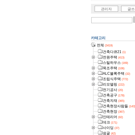
관리자
글쓰
카테고리
전체
(3419)
건축다큐21
(1)
전원주택
(413)
스틸하우스
(169)
목조주택
(106)
ALC블록주택
(32)
조립식주택
(772)
리모델링
(222)
전기공사
(20)
건축공구
(178)
건축자재
(365)
건축현장사람들
(143
건축현장
(367)
인테리어
(92)
데크
(171)
사이딩
(37)
슁글
(42)