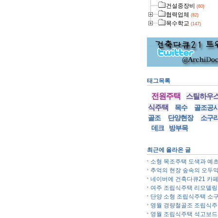
건설중장비
(60)
협력업체
(82)
목수학교
(147)
태그목록
전원주택
스틸하우
식주택
목수
골조공
골조
단양현장
소구
데크
방부목
최근에 올라온 글
소형 목조주택 도색과 예초.
추억의 현장 숲속의 오두막.
네이버에 건축다큐21 카페.
여주 조립식주택 리모델링..
단양 소형 조립식주택 소구.
영월 경량철골조 조립식주..
영월 조립식주택 석고보드..