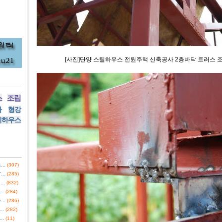
[사진]단양 스틸하우스 전원주택 신축공사 2층바닥 트러스 
스
조립
사
형강
리하우스
..
(307)
..
(285)
..
(832)
.
(284)
..
(286)
.
(282)
.
(11)