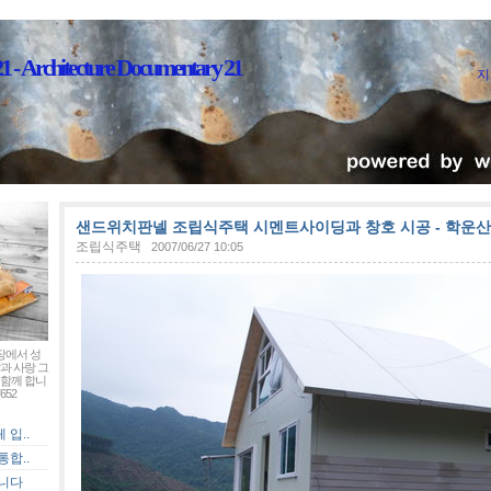
Architecture Documentary 21
지
샌드위치판넬 조립식주택 시멘트사이딩과 창호 시공 - 학운
조립식주택
2007/06/27 10:05
장에서 성
과 사랑 그
함께 합니
652
입..
합..
입니다