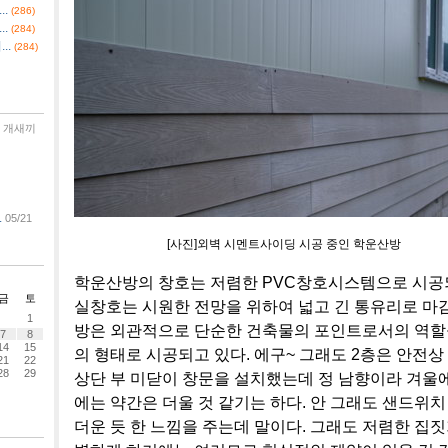
.
(286)
.
(284)
..
(284)
개새끼
.
05/21
[사진]외벽 시멘트사이딩 시공 중인 학운산방
학운산방의 창호는 저렴한 PVC창호시스템으로 시공되
금
토
실창호는 시원한 전망을 위하여 넓고 긴 통유리로 마
1
방은 외관적으로 단순한 건축물의 포인트로서의 역할
7
8
14
15
의 형태로 시공되고 있다. 에구~ 그래도 2층은 안전상
21
22
28
29
상단 부 미닫이 창문을 설치했는데 정 남향이라 겨울
에는 약간은 더울 것 같기는 하다. 안 그래도 샌드위치
더운 듯 한 느낌을 주는데 말이다. 그래도 저렴한 집짓