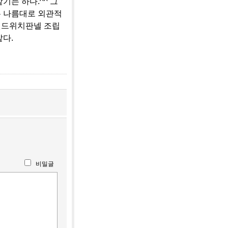
기는 하다.^^ 그
은 나름대로 외관적
샌드위치판넬 조립
같다.
비밀글