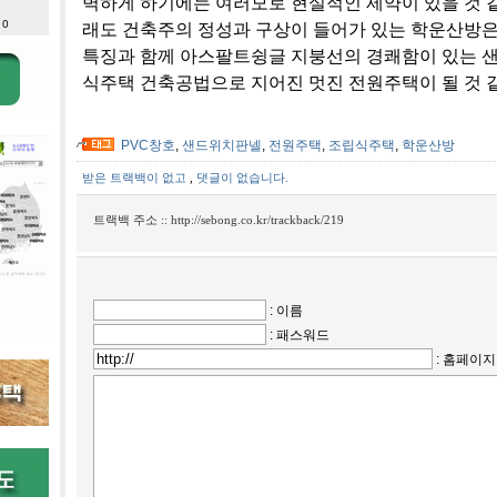
벽하게 하기에는 여러모로 현실적인 제약이 있을 것 같
 0
래도 건축주의 정성과 구상이 들어가 있는 학운산방
특징과 함께 아스팔트슁글 지붕선의 경쾌함이 있는 
식주택 건축공법으로 지어진 멋진 전원주택이 될 것 
PVC창호
,
샌드위치판넬
,
전원주택
,
조립식주택
,
학운산방
받은 트랙백이 없고
,
댓글이 없습니다.
트랙백 주소 ::
http://sebong.co.kr/trackback/219
: 이름
: 패스워드
: 홈페이지