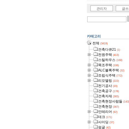
관리자
글쓰
카테고리
전체
(3419)
건축다큐21
(1)
전원주택
(413)
스틸하우스
(169)
목조주택
(106)
ALC블록주택
(32)
조립식주택
(772)
리모델링
(222)
전기공사
(20)
건축공구
(178)
건축자재
(365)
건축현장사람들
(143
건축현장
(367)
인테리어
(92)
데크
(171)
사이딩
(37)
슁글
(42)