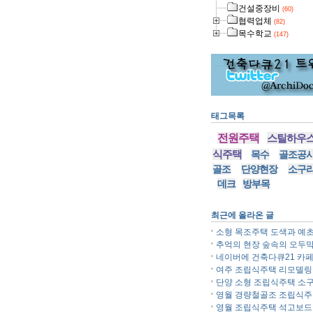
건설중장비
(60)
협력업체
(82)
목수학교
(147)
태그목록
전원주택
스틸하우
식주택
목수
골조공
골조
단양현장
소구
데크
방부목
최근에 올라온 글
소형 목조주택 도색과 예초.
추억의 현장 숲속의 오두막.
네이버에 건축다큐21 카페.
여주 조립식주택 리모델링..
단양 소형 조립식주택 소구.
영월 경량철골조 조립식주..
영월 조립식주택 석고보드..