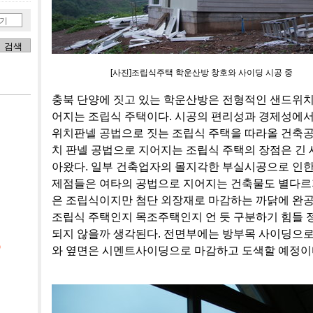
기
[사진]조립식주택 학운산방 창호와 사이딩 시공 중
충북 단양에 짓고 있는 학운산방은 전형적인 샌드위
어지는 조립식 주택이다. 시공의 편리성과 경제성에
위치판넬 공법으로 짓는 조립식 주택을 따라올 건축공
치 판넬 공법으로 지어지는 조립식 주택의 장점은 긴 
아왔다. 일부 건축업자의 몰지각한 부실시공으로 인한
제점들은 여타의 공법으로 지어지는 건축물도 별다르
은 조립식이지만 첨단 외장재로 마감하는 까닭에 완
조립식 주택인지 목조주택인지 언 듯 구분하기 힘들
되지 않을까 생각된다. 전면부에는 방부목 사이딩으
)
와 옆면은 시멘트사이딩으로 마감하고 도색할 예정이