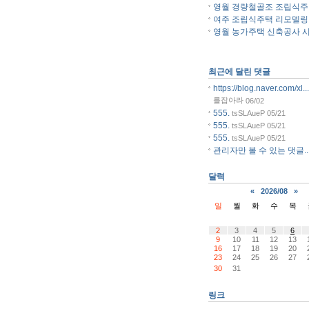
영월 경량철골조 조립식주..
여주 조립식주택 리모델링..
영월 농가주택 신축공사 시.
최근에 달린 댓글
https://blog.naver.com/xl...
를잡아라
06/02
555.
tsSLAueP
05/21
555.
tsSLAueP
05/21
555.
tsSLAueP
05/21
관리자만 볼 수 있는 댓글..
달력
«
2026/08
»
일
월
화
수
목
2
3
4
5
6
9
10
11
12
13
16
17
18
19
20
23
24
25
26
27
30
31
링크