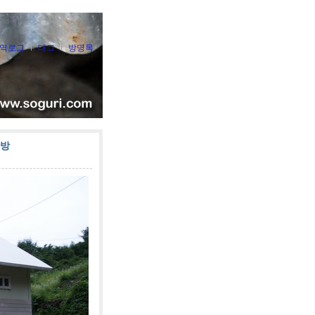
역로그
태그
방명록
산방