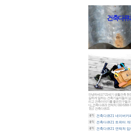
건축다큐21 - 
안녕하세요? 21세기 생활건축 현
실하게 일하는 건축기술자들의 삶
리고 건축이야기를 좋은친구들과 
다. 건축다큐21 연락처: 010-5393-7
건축다큐21
건축다큐21 네이버카페 
건축다큐21 트위터 개통
건축다큐21 연락처 