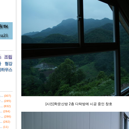
스
조립
사
형강
리하우스
..
(307)
..
(285)
[사진]학운산방 2층 다락방에 시공 중인 창호
..
(832)
.
(284)
..
(286)
.
(282)
.
(11)