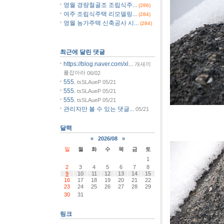
영월 경량철골조 조립식주...
(286)
여주 조립식주택 리모델링...
(284)
영월 농가주택 신축공사 시...
(284)
최근에 달린 댓글
https://blog.naver.com/xl...
개새끼
를잡아라
06/02
555.
tsSLAueP
05/21
555.
tsSLAueP
05/21
555.
tsSLAueP
05/21
관리자만 볼 수 있는 댓글...
05/21
[사진
달력
«
2026/08
»
일
월
화
수
목
금
토
1
2
3
4
5
6
7
8
9
10
11
12
13
14
15
16
17
18
19
20
21
22
23
24
25
26
27
28
29
30
31
링크