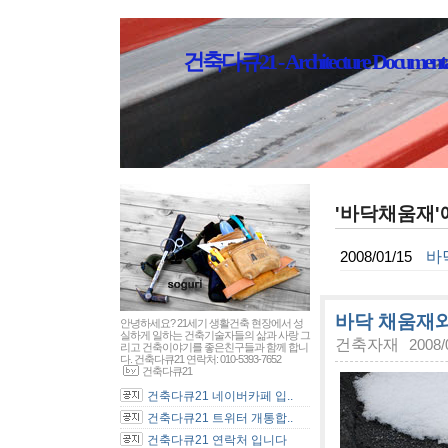
건축다큐21 - Architecture Documenta
'바닥채움재'
바
2008/01/15
바닥 채움재와
안녕하세요? 21세기 생활건축 현장에서 성
실하게 일하는 건축기술자들의 삶과 사랑 그
건축자재
2008/
리고 건축이야기를 좋은친구들과 함께 합니
다. 건축다큐21 연락처: 010-5393-7652
건축다큐21
건축다큐21 네이버카페 입..
건축다큐21 트위터 개통합..
건축다큐21 연락처 입니다