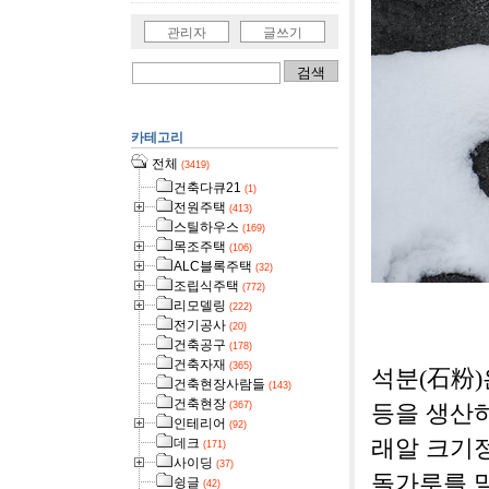
관리자
글쓰기
카테고리
전체
(3419)
건축다큐21
(1)
전원주택
(413)
스틸하우스
(169)
목조주택
(106)
ALC블록주택
(32)
조립식주택
(772)
리모델링
(222)
[사진
전기공사
(20)
건축공구
(178)
건축자재
(365)
석분(石粉)
건축현장사람들
(143)
건축현장
(367)
등을 생산하
인테리어
(92)
데크
래알 크기
(171)
사이딩
(37)
돌가루를 말
슁글
(42)