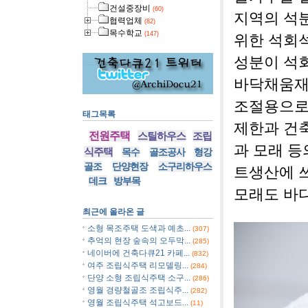
건설중장비
(60)
지역의 석
협력업체
(82)
목수학교
(147)
위한 석회
성분이 석
바닥채움재
조절용으로
태그목록
제한과 건
전원주택
스틸하우스
조립
과 모래 등
식주택
목수
골조공사
형강
골조
단양현장
소구리하우스
트생산에 
데크
방부목
모래도 바
최근에 올라온 글
소형 목조주택 도색과 예초...
(307)
추억의 현장 숲속의 오두막...
(285)
네이버에 건축다큐21 카페...
(832)
여주 조립식주택 리모델링...
(284)
단양 소형 조립식주택 소구...
(286)
영월 경량철골조 조립식주...
(282)
영월 조립식주택 석고보드...
(11)