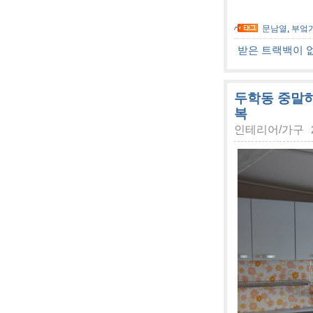
문남열
,
부엌
받은 트랙백이 
두학동 중말하
복
인테리어/가구