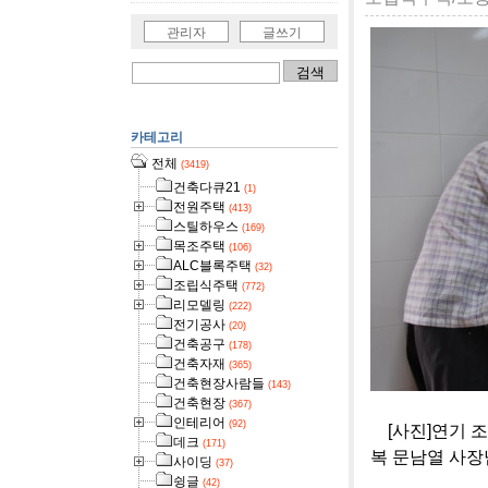
관리자
글쓰기
카테고리
전체
(3419)
건축다큐21
(1)
전원주택
(413)
스틸하우스
(169)
목조주택
(106)
ALC블록주택
(32)
조립식주택
(772)
리모델링
(222)
전기공사
(20)
건축공구
(178)
건축자재
(365)
건축현장사람들
(143)
건축현장
(367)
인테리어
(92)
[사진]연기 조
데크
(171)
복 문남열 사장
사이딩
(37)
슁글
(42)