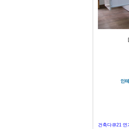
[사진]연기
인테
건축다큐21 연