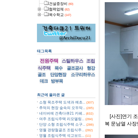
건설중장비
(60)
협력업체
(82)
목수학교
(147)
태그목록
전원주택
스틸하우스
조립
식주택
목수
골조공사
형강
골조
단양현장
소구리하우스
데크
방부목
최근에 올라온 글
소형 목조주택 도색과 예초...
(307)
추억의 현장 숲속의 오두막...
(285)
네이버에 건축다큐21 카페...
(832)
[사진]연기 조
여주 조립식주택 리모델링...
(284)
복 문남열 사장
단양 소형 조립식주택 소구...
(286)
영월 경량철골조 조립식주...
(282)
영월 조립식주택 석고보드...
(11)