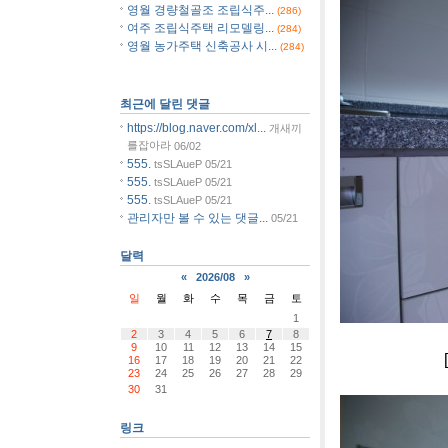
영월 경량철골조 조립식주...
(286)
여주 조립식주택 리모델링...
(284)
영월 농가주택 신축공사 시...
(284)
최근에 달린 댓글
https://blog.naver.com/xl...
개새끼
를잡아라
06/02
555.
tsSLAueP
05/21
555.
tsSLAueP
05/21
555.
tsSLAueP
05/21
관리자만 볼 수 있는 댓글...
05/21
달력
«
2026/08
»
일
월
화
수
목
금
토
1
2
3
4
5
6
7
8
9
10
11
12
13
14
15
[사진]연기
16
17
18
19
20
21
22
23
24
25
26
27
28
29
30
31
링크