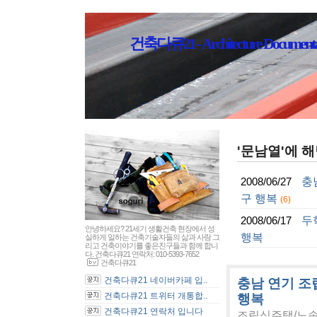
건축다큐21 - Architecture Documenta
'문남열'에 해
충
2008/06/27
구 행복
(6)
두
2008/06/17
안녕하세요? 21세기 생활건축 현장에서 성
행복
실하게 일하는 건축기술자들의 삶과 사랑 그
리고 건축이야기를 좋은친구들과 함께 합니
다. 건축다큐21 연락처: 010-5393-7652
건축다큐21
건축다큐21 네이버카페 입..
충남 연기 조
건축다큐21 트위터 개통합..
행복
건축다큐21 연락처 입니다
조립식주택/노