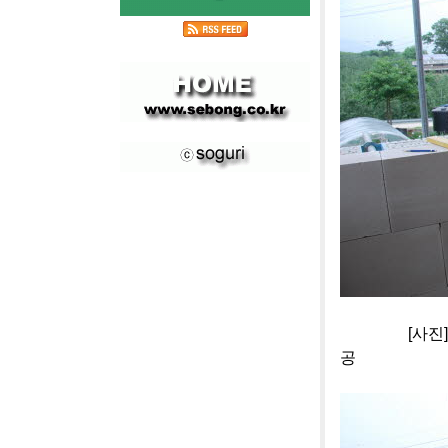
[사진]충주 
공