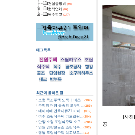
건설중장비
(60)
협력업체
(82)
목수학교
(147)
태그목록
전원주택
스틸하우스
조립
식주택
목수
골조공사
형강
골조
단양현장
소구리하우스
데크
방부목
최근에 올라온 글
소형 목조주택 도색과 예초...
(307)
추억의 현장 숲속의 오두막...
(285)
네이버에 건축다큐21 카페...
(832)
[사진]충주 
여주 조립식주택 리모델링...
(284)
단양 소형 조립식주택 소구...
(286)
공
영월 경량철골조 조립식주...
(282)
영월 조립식주택 석고보드...
(11)