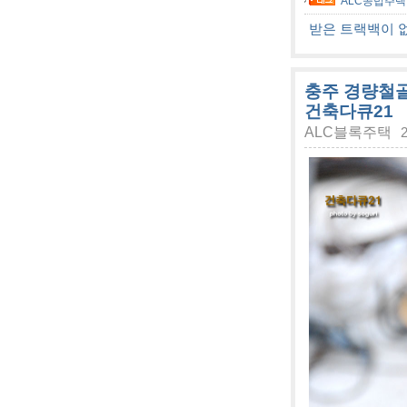
ALC공법주택
받은 트랙백이 
충주 경량철골
건축다큐21
ALC블록주택
2