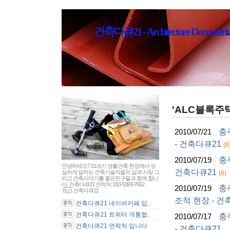
건축다큐21 - Architecture Documenta
'ALC블록주택
충
2010/07/21
- 건축다큐21
(6
충
2010/07/19
안녕하세요? 21세기 생활건축 현장에서 성
건축다큐21
실하게 일하는 건축기술자들의 삶과 사랑 그
(6)
리고 건축이야기를 좋은친구들과 함께 합니
다. 건축다큐21 연락처: 010-5393-7652
충
2010/07/19
건축다큐21
조적 현장 - 건
건축다큐21 네이버카페 입..
건축다큐21 트위터 개통합..
충
2010/07/17
건축다큐21 연락처 입니다
- 건축다큐21