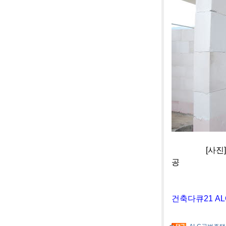
[사진]충주 
공
건축다큐21 A