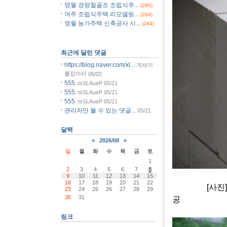
영월 경량철골조 조립식주...
(286)
여주 조립식주택 리모델링...
(284)
영월 농가주택 신축공사 시...
(284)
최근에 달린 댓글
https://blog.naver.com/xl...
개새끼
를잡아라
06/02
555.
tsSLAueP
05/21
555.
tsSLAueP
05/21
555.
tsSLAueP
05/21
관리자만 볼 수 있는 댓글...
05/21
달력
«
2026/08
»
일
월
화
수
목
금
토
1
2
3
4
5
6
7
8
9
10
11
12
13
14
15
16
17
18
19
20
21
22
[사진]충주 
23
24
25
26
27
28
29
30
31
공
링크