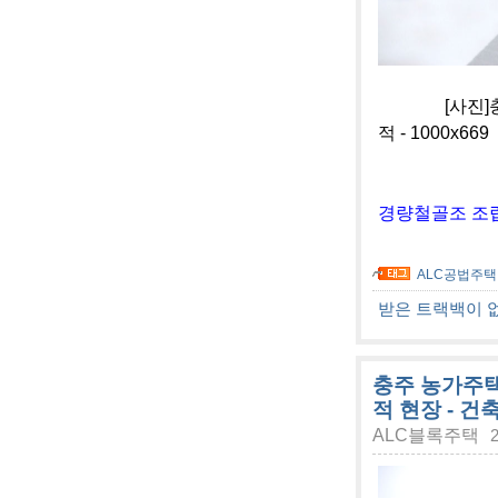
[사진]충주 
적 - 1000x669
경량철골조 조립
ALC공법주택
받은 트랙백이 
충주 농가주
적 현장 - 건
ALC블록주택
2