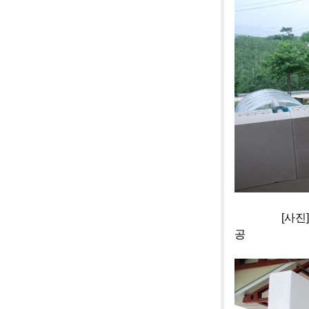
[사진]충주 
공