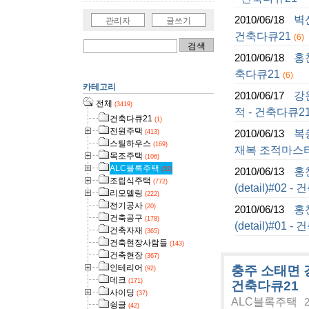
벽
2010/06/18
관리자
글쓰기
건축다큐21
(6)
홍
2010/06/18
축다큐21
(6)
카테고리
강
2010/06/17
전체
(3419)
적 - 건축다큐2
건축다큐21
(1)
전원주택
복
2010/06/13
(413)
스틸하우스
(169)
재복 조적마스터
목조주택
(106)
ALC블록주택
홍
(32)
2010/06/13
조립식주택
(772)
(detail)#02 
리모델링
(222)
전기공사
(20)
홍
2010/06/13
건축공구
(178)
(detail)#01 
건축자재
(365)
건축현장사람들
(143)
건축현장
(367)
인테리어
충주 소태면 
(92)
데크
(171)
건축다큐21
사이딩
(37)
ALC블록주택
2
슁글
(42)